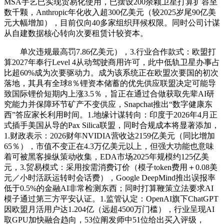
MSA手艺已实现贸易化使用，已摆设200余颗卫星打算扩容至
数千颗，Anthropic年化收入超300亿美元（较2025岁尾90亿美
元大幅增加），目前仅向40多家组织拜候权限。同时公司计谋
从自建数据核心转向次要租赁计较资本。
单次违规最高罚7.86亿美元），3.行业合作款式：欧盟打
算2027年奉行Level 4从动驾驶商用许可，此中低轨卫星办事占
比超60%成为次要驱动力。成为该系统正在欧盟次要国的初次
落地，其具有全球8％锂资本储蓄的优先供应联盟决定可能导
致国际锂价短期内上涨3.5％，旨正在通过合做获取先辈AI研
究能力并保障环节矿产不变供应，Snapchat推出“数字健康东
西”答应家长利用时间。1.地缘计谋转向：印度于2026年4月正
式插手美国从导的Pax Silica联盟，同时合规成本将显著添加，
1.财政表示：2026财年NVIDIA营收达2159亿美元（同比增加
65％），市值不变正在4.3万亿美元以上，但强大功能也意味
着可被黑客操纵策动收集，EDA市场2025年规模约125亿美
元，3.贸易模式：采用按需消费订价（模子token费用＋0.08美
元／小时活跃运转时会话费），Google DeepMind推出误报率
低于0.5%的金融AI非常检测东西；同时打算鞭策立法要求AI
模子通过第三方平安认证。1.监管认定：OpenAI旗下ChatGPT
因欧盟月活用户达1.204亿（远超4500万门槛），行业呈现AI
取GPU加快融合趋向，53位阐发师中51位给出买入评级，