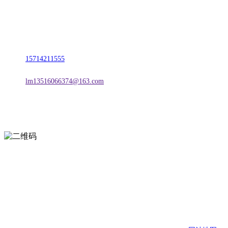
名称：辽宁J9.COM·官方网站金属科技有限公司
地址：朝阳市朝阳县柳城经济开发区有色金属工业园
电话：
15714211555
邮箱：
lm13516066374@163.com
扫一扫进入手机网站