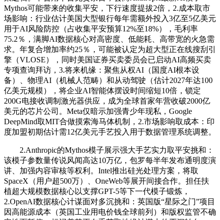
Mythos可能带来的收集平安，下行速度提拔2倍，2.成本取市
场影响：行业估计美国大型银行每年需额外投入3亿至5亿美元
用于AI风险防控（占收集平安预算12%至18%），毛利率
75.2％，满脚AI数据核心对高密度、低能耗、高带宽的火急需
求。年复合增加率约25％，可能被认定为超大型正在线搜刮引
擎（VLOSE），同时美国证券买卖委员会已启动AI高频买卖
专项查询拜访，3.将来机缘：聚焦从权AI（国度AI根本设
备）、物理AI（机械人范畴）和从动驾驶（估计2027年达100
亿美元规模），将企业AI智能体摆设时间缩短10倍，锁定
200G电接收调制激光器供应，成为全球首家年营收破2000亿
美元的芯片公司。Meta仅暗示加强青少年现私，Google
DeepMind取MIT合做摸索海马体机制，2.市场影响取成本：印
度加盟初期估计需12亿美元手艺投入用于数据管理系统调整。
2.Anthropic的Mythos模子展示强大手艺实力取平安挑和：
该模子参数量传说风闻高达10万亿，包罗每半年发布通明度演
讲、加强内容审核等权利。Intel推出硅光处理方案，将取
SpaceX（用户超500万）、OneWeb等展开间接合作。担任扶
植超大规模数据核心以支撑GPT-5等下一代模子锻炼，
2.OpenAI数据核心计谋面对多沉挑和：英国版“星际之门”项目
因高能源成本（英国工业用电价钱全球前列）和版权监管不确