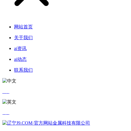
网站首页
关于我们
ai资讯
ai动态
联系我们
中文
英文