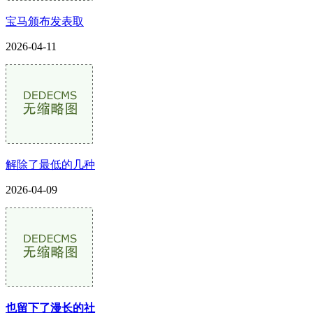
宝马颁布发表取
2026-04-11
解除了最低的几种
2026-04-09
也留下了漫长的社