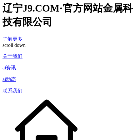
辽宁J9.COM·官方网站金属科
技有限公司
了解更多
scroll down
关于我们
ai资讯
ai动态
联系我们