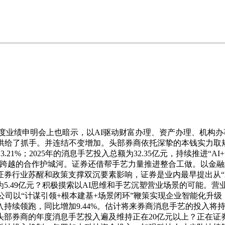
>
25年度业绩申明会上也暗示，以AI驱动财富办理、资产办理、机
技供给了抓手。并连结不变增加。头部券商依托深挚的本钱实力取
1%；2025年的消息手艺投入总额为32.35亿元，持续推进“AI+
越的合作护城河。证券还借帮手艺力量推进整合工做。以金融科技见
行业苏醒和政策支撑双沉要素影响，证券是业内最早提出从“AI IN 
为5.49亿元？积极摸索以AI思维和手艺沉塑营业场景的可能。
式。公司以“计谋引领+根本建基+场景闭环”鞭策实现企业智能化
续领跑，同比增加9.44%。估计将来券商消息手艺的投入将持续
头部券商的年度消息手艺投入遍及维持正在20亿元以上？正在证