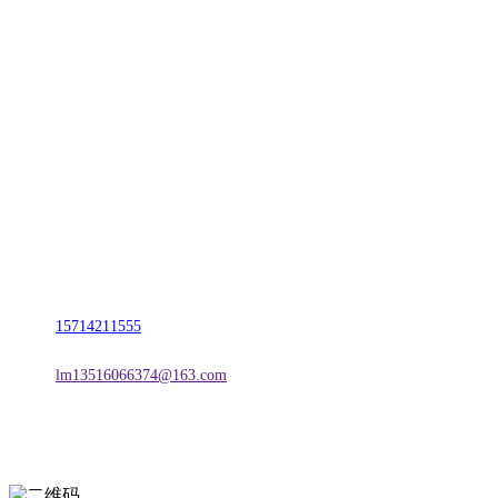
CONTACT US
联系我们
名称：辽宁J9.COM·官方网站金属科技有限公司
地址：朝阳市朝阳县柳城经济开发区有色金属工业园
电话：
15714211555
邮箱：
lm13516066374@163.com