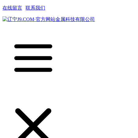
在线留言
|
联系我们