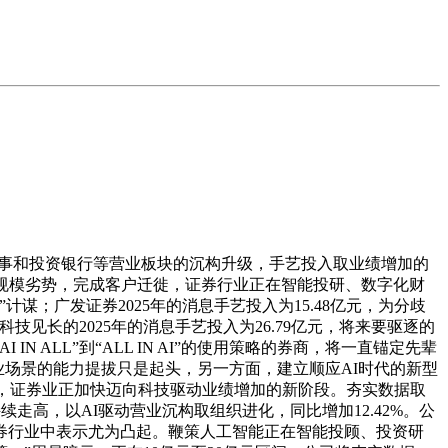
构办事和投资银行等营业板块的沉构升级，手艺投入取业绩增加的
规模劣势，完成客户迁徙，证券行业正在智能投研、数字化财
”计谋；广发证券2025年的消息手艺投入为15.48亿元，为分歧
长的2025年的消息手艺投入为26.79亿元，将来要驱逐的
ALL”到“ALL IN AI”的使用策略的券商，将一直锚定先辈
营业场景的能力提拔只是起头，另一方面，建立顺应AI时代的新型
升级，证券业正加快迈向科技驱动业绩增加的新阶段。夯实数据取
走高，以AI驱动营业沉构取组织进化，同比增加12.42%。公
券行业中表示尤为凸起。鞭策人工智能正在智能投顾、投资研