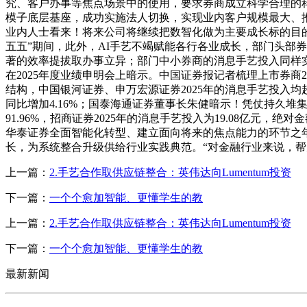
究、客户办事等焦点场景中的使用，要求券商成立科学合理的科
模子底层基座，成功实施法人切换，实现业内客户规模最大、推进
业内人士看来！将来公司将继续把数智化做为主要成长标的目的
五五”期间，此外，AI手艺不竭赋能各行各业成长，部门头部券商
著的效率提拔取办事立异；部门中小券商的消息手艺投入同样实现
在2025年度业绩申明会上暗示。中国证券报记者梳理上市券商
结构，中国银河证券、申万宏源证券2025年的消息手艺投入
同比增加4.16%；国泰海通证券董事长朱健暗示！凭仗持久堆集
91.96%，招商证券2025年的消息手艺投入为19.08亿元
华泰证券全面智能化转型、建立面向将来的焦点能力的环节之
长，为系统整合升级供给行业实践典范。“对金融行业来说，
上一篇：
2.手艺合作取供应链整合：英伟达向Lumentum投资
下一篇：
一个个愈加智能、更懂学生的教
上一篇：
2.手艺合作取供应链整合：英伟达向Lumentum投资
下一篇：
一个个愈加智能、更懂学生的教
最新新闻