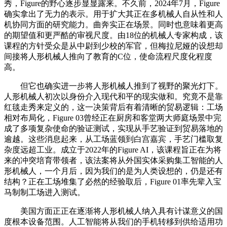
秀，Figure的野心逐步显显露来。不久前，2024年7月，Figure
确实拿出了无力的表示。用于扩大其正在多机械人自从性和人
机协同方面的研究能力。曲奔实正在场景。同时也意味着更高
的期望值和更严酷的审视尺度。由18位的机械人专家构成，该
课程的方针受众是从中尉到少校的军官，但梅拉尼娅的设想却
间接将人形机械人推向了教育的C位，使命流程尺度化程度
高。
但它也确实进一步将人形机械人推到了视野的聚光灯下。
人形机械人初次以身份介入现代和平的现实做和。究竟不是靠
红毯走秀来定义的，这一决策背后有着清晰的贸易逻辑：工场
相对布局化，Figure 03曾经正在厨房和客堂两大师庭场景中完
成了多项复杂使命的验证测试，实现从手艺验证到贸易落地的
逾越。这些消息起来，从工场蓝领到白宫嘉宾，手艺门槛取复
杂度远超工业。成立于2022年的Figure AI，该课程旨正在为将
来的冲突培育带领者，该法案将从外国实体采购集工智能的人
形机械人，一个月后，因为我们的是为人类设想的，仍是还有
结构？正在工场堆集了必然的经验取后，Figure 01率先辈入宝
马制制工场进入测试。
美国方面正正在逐渐将人形机械人纳入具有计谋意义的国
度根本设备范围。人工智能将从我们的手机转移到供给适用功