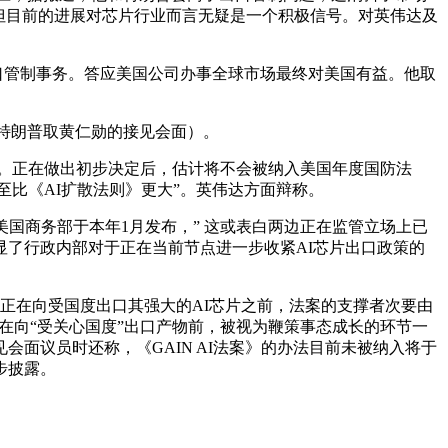
，但目前的进展对芯片行业而言无疑是一个积极信号。对英伟达及
出口管制事务。答应美国公司办事全球市场最终对美国有益。他取
即特朗普取黄仁勋的接见会面）。
。正在做出初步决定后，估计将不会被纳入美国年度国防法
至比《AI扩散法则》更大”。英伟达方面辩称。
商务部于本年1月发布，” 这或表白两边正在监管立场上已
了行政内部对于正在当前节点进一步收紧AI芯片出口政策的
正在向受国度出口其强大的AI芯片之前，法案的支撑者次要由
在向“受关心国度”出口产物前，被视为鞭策事态成长的环节一
面议员时还称，《GAIN AI法案》的办法目前未被纳入将于
步披露。