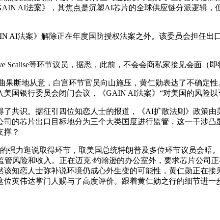
AIN AI法案》，其焦点是沉塑AI芯片的全球供应链分派逻辑
IN AI法案》解除正在年度国防授权法案之外。该委员会担任
 Scalise等环节议员，据悉，此前，不会会商私家接见会面（
曲果断地从意，白宫环节官员向山施压，黄仁勋表达了不确定性
国银行委员会闭门会议，《GAIN AI法案》“对美国的风险以
共识。据征引四位知恋人士的报道，《AI扩散法则》政策由美国
公司的芯片出口目标地分为三个大类国度进行监管，这一干涉凸显
支撑？
的强力逛说取得环节，取美国总统特朗普及多位环节议员会晤。
监管风险和收入。正在迈克·约翰逊的办公室外，要求芯片公司正
该知恋人士弥补说环境仍成心外生变的可能性，黄仁勋正在接见会
对这位英伟达掌门人赐与了高度评价。跟着黄仁勋之行的细节进一