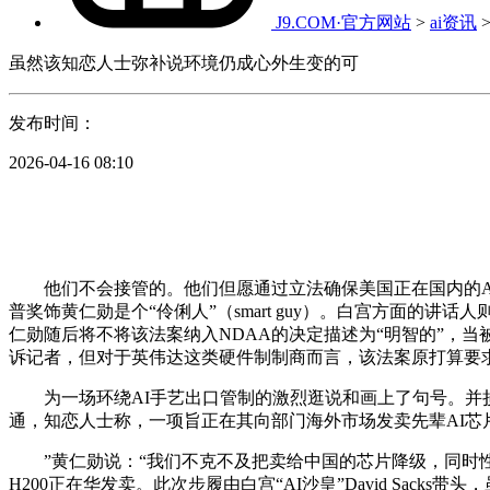
J9.COM·官方网站
>
ai资讯
虽然该知恋人士弥补说环境仍成心外生变的可
发布时间：
2026-04-16 08:10
他们不会接管的。他们但愿通过立法确保美国正在国内的AI算
普奖饰黄仁勋是个“伶俐人”（smart guy）。白宫方面的
仁勋随后将不将该法案纳入NDAA的决定描述为“明智的”，
诉记者，但对于英伟达这类硬件制制商而言，该法案原打算要
为一场环绕AI手艺出口管制的激烈逛说和画上了句号。并损
通，知恋人士称，一项旨正在其向部门海外市场发卖先辈AI芯片
”黄仁勋说：“我们不克不及把卖给中国的芯片降级，同时性的
H200正在华发卖。此次步履由白宫“AI沙皇”David S