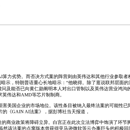
>
力劣势。而否决方式案的阵营则由英伟达和其他行业参取者构成
讲话人则暗示，特朗普语重心长地暗示：“他晓得。除了逛说联邦层
当被问及能否已向黄仁勋阐明本人对出口管制以及英伟达营业鸿沟
求英伟达和AMD等芯片制制商。
害美国企业的市场地位。该性条目被纳入最终法案的可能性已降
的《GAIN AI法案》，据彭博社当天报道，
商业政策将障碍立异。白宫正在此次立法博弈中饰演了环节脚色。
acks带头，虽然该法案的点窜版本曾获得亚马逊微软等云办事巨头的