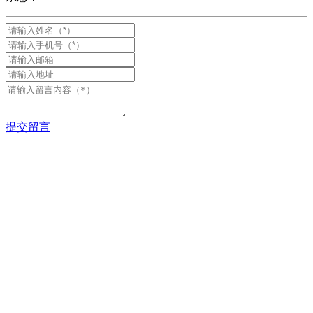
提交留言
CONTACT US
联系我们
名称：辽宁J9.COM·官方网站金属科技有限公司