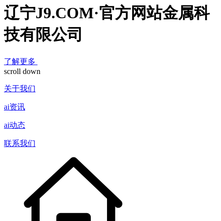
辽宁J9.COM·官方网站金属科
技有限公司
了解更多
scroll down
关于我们
ai资讯
ai动态
联系我们