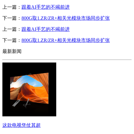
上一篇：
跟着AI手艺的不竭前进
下一篇：
800G取1.ZR/ZR+相关光模块市场同步扩张
上一篇：
跟着AI手艺的不竭前进
下一篇：
800G取1.ZR/ZR+相关光模块市场同步扩张
最新新闻
这款电视凭仗其超