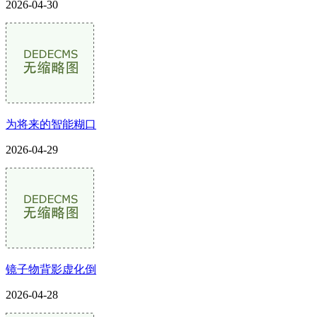
2026-04-30
为将来的智能糊口
2026-04-29
镜子物背影虚化倒
2026-04-28