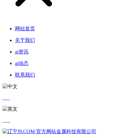
网站首页
关于我们
ai资讯
ai动态
联系我们
中文
英文