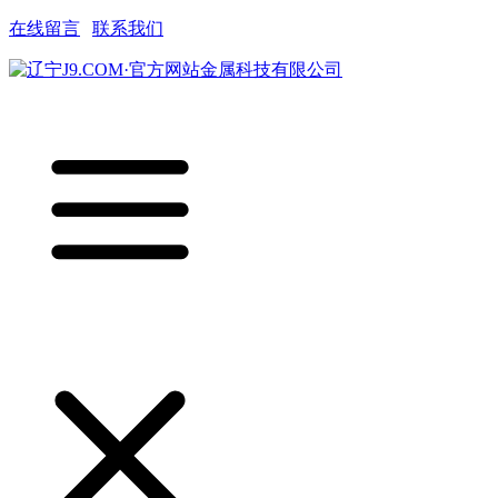
在线留言
|
联系我们