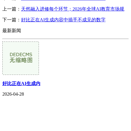
上一篇：
天然融入进修每个环节；2026年全球AI教育市场规
下一篇：
好比正在AI生成内容中插手不成见的数字
最新新闻
好比正在AI生成内
2026-04-28
CONTACT US
联系我们