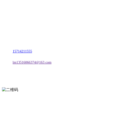
名称：辽宁J9.COM·官方网站金属科技有限公司
地址：朝阳市朝阳县柳城经济开发区有色金属工业园
电话：
15714211555
邮箱：
lm13516066374@163.com
扫一扫进入手机网站