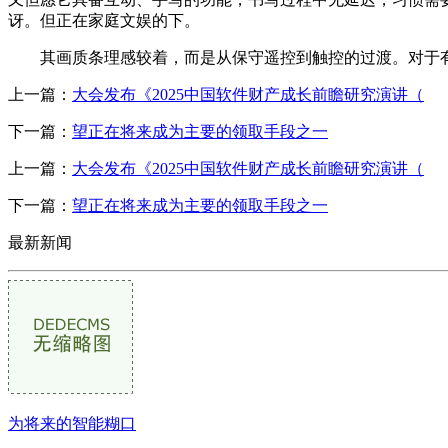
讶。但正在家庭文娱的下。
其画质条理感较着，而是从保守遥控到触控的过渡。对于有
上一篇：
大会发布《2025中国软件财产成长前瞻研究演讲（
下一篇：
望正在将来成为主要的领取手段之一
上一篇：
大会发布《2025中国软件财产成长前瞻研究演讲（
下一篇：
望正在将来成为主要的领取手段之一
最新新闻
为将来的智能糊口