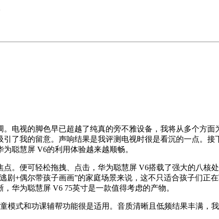
>
。电视的脚色早已超越了纯真的旁不雅设备，我将从多个方面为
吸引了我的留意。声响结果是我评测电视时很是看沉的一点。接
为聪慧屏 V6的利用体验越来越顺畅。
。便可轻松拖拽、点击，华为聪慧屏 V6搭载了强大的八核处
逃剧+偶尔带孩子画画”的家庭场景来说，这不只适合孩子们正
华为聪慧屏 V6 75英寸是一款值得考虑的产物。
模式和功课辅帮功能很是适用。音质清晰且低频结果丰满，我正在