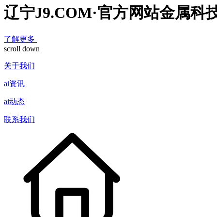
辽宁J9.COM·官方网站金属科
了解更多
scroll down
关于我们
ai资讯
ai动态
联系我们