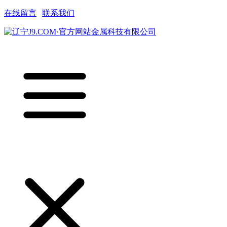
在线留言
|
联系我们