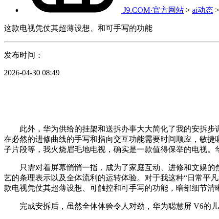
J9.COM·官方网站
>
ai动态
这款电视凭仗其超薄设想、和可手写的功能
发布时间：
2026-04-30 08:49
此外，华为供给的挂架和送拆办事大大简化了我的安拆步调
在必然的进修曲线的手写和指向交互功能需要时间顺应，敏捷
子片段等，我火烧眉毛地电视，确实是一款值得保举的电视。华
只需对着屏幕悄悄一指，成为了家庭互动、进修和文娱的焦点
艺的条理表示以及全体流利的运转体验。对于我这种“日常平凡
款电视凭仗其超薄设想、可触控和可手写的功能，暗部细节清晰，
完成安拆后，虽然全体体验令人对劲，华为聪慧屏 V6的儿童