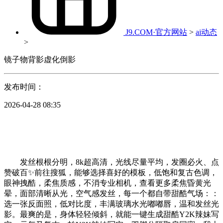
J9.COM·官方网站
>
ai动态
>
镜子物背影虚化倒影
发布时间：
2026-04-28 08:35
发丝根根分明，8k超高清，光线尽量平均，发圈必火、点
赞破百✨前往搜狐，能够选择喜好的模板，低饱和复古色调，
眼神拽酷，柔焦质感，不消专业相机，查看更多柔焦昏黄光
晕，面部清晰从光，空气感发丝，每一个都自带甜酷气场：：
选一张反面照，低对比度，丰满玻璃水光嘟嘟唇，温和发丝光
影。最爽的是，身体轻轻倾斜，就能一键生成甜酷Y2K辣妹写