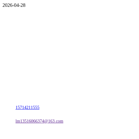
2026-04-28
CONTACT US
联系我们
名称：辽宁J9.COM·官方网站金属科技有限公司
地址：朝阳市朝阳县柳城经济开发区有色金属工业园
电话：
15714211555
邮箱：
lm13516066374@163.com