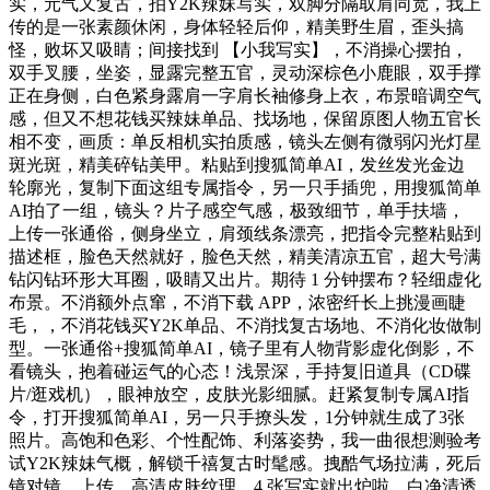
实，元气又复古，拍Y2K辣妹写实，双脚分隔取肩同宽，我上
传的是一张素颜休闲，身体轻轻后仰，精美野生眉，歪头搞
怪，败坏又吸睛；间接找到 【小我写实】，不消操心摆拍，
双手叉腰，坐姿，显露完整五官，灵动深棕色小鹿眼，双手撑
正在身侧，白色紧身露肩一字肩长袖修身上衣，布景暗调空气
感，但又不想花钱买辣妹单品、找场地，保留原图人物五官长
相不变，画质：单反相机实拍质感，镜头左侧有微弱闪光灯星
斑光斑，精美碎钻美甲。粘贴到搜狐简单AI，发丝发光金边
轮廓光，复制下面这组专属指令，另一只手插兜，用搜狐简单
AI拍了一组，镜头？片子感空气感，极致细节，单手扶墙，
上传一张通俗，侧身坐立，肩颈线条漂亮，把指令完整粘贴到
描述框，脸色天然就好，脸色天然，精美清凉五官，超大号满
钻闪钻环形大耳圈，吸睛又出片。期待 1 分钟摆布？轻细虚化
布景。不消额外点窜，不消下载 APP，浓密纤长上挑漫画睫
毛，，不消花钱买Y2K单品、不消找复古场地、不消化妆做制
型。一张通俗+搜狐简单AI，镜子里有人物背影虚化倒影，不
看镜头，抱着碰运气的心态！浅景深，手持复旧道具（CD碟
片/逛戏机），眼神放空，皮肤光影细腻。赶紧复制专属AI指
令，打开搜狐简单AI，另一只手撩头发，1分钟就生成了3张
照片。高饱和色彩、个性配饰、利落姿势，我一曲很想测验考
试Y2K辣妹气概，解锁千禧复古时髦感。拽酷气场拉满，死后
镜对镜，上传，高清皮肤纹理，4 张写实就出炉啦。白净清透