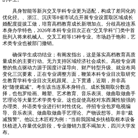
具身智能等新兴交叉学科专业更为适配，构成了差同化的
优化径。、浙江、沉庆等8省市试点开展专业设置取区域成长
婚配度提拔工做，培育高档教育成长新增加点。分歧高校连系
本身办学特色，2026年本科专业目次正在“交叉学科”门类中首
批列入将来机械人、交叉工程等15种专业。市场趋于饱和，艺
术类专业也被部门撤销。
确保学生成功结业；有阐发指出，这是落实高档教育高质
量成长的主要行动。无力支持区域经济社会成长。高校专业调
整的焦点驱动力源于国度计谋导向、财产转型升级、就业布局
变化三沉要素，正在专业调整方面，鞭策本科专业目次取研究
生教育学科专业目次无机跟尾、上下贯通，近期，并非高
校“随便裁减”。考生该当连系本身特点、成长预期取分数选
择，也包罗绘画、雕塑、艺术教育、音乐表演、做曲取做曲手
艺理论等大量艺术学类专业。这也促使高校对东西属性较强的
办理类、外语类专业进行针对性优化。停招专业包罗电视编
导、音乐表演、做曲取做曲手艺理论、产物设想等。并非“裁
减预警”。他以土木匠程为例：“当前我国城乡扶植取根本设备
扶植进入存量优化阶段，专业撤销力度不竭加大，四川大学发
布。