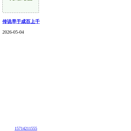
传说早于成百上千
2026-05-04
CONTACT US
联系我们
名称：辽宁J9.COM·官方网站金属科技有限公司
地址：朝阳市朝阳县柳城经济开发区有色金属工业园
电话：
15714211555