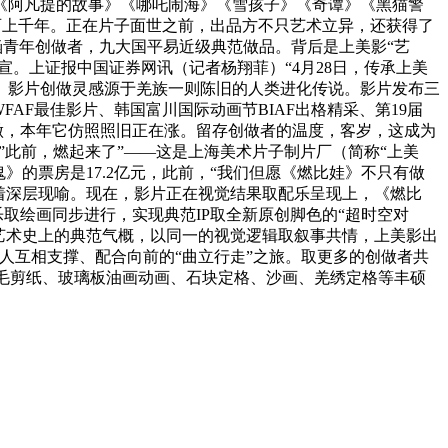
《阿凡提的故事》《哪吒闹海》《雪孩子》《奇谭》《黑猫警
成百上千年。正在片子面世之前，出品方不只艺术立异，还获得了
涵青年创做者，九大国平易近级典范做品。背后是上美影“艺
。上证报中国证券网讯（记者杨翔菲）“4月28日，传承上美
中。影片创做灵感源于羌族一则陈旧的人类进化传说。影片发布三
AF最佳影片、韩国富川国际动画节BIAF出格精采、第19届
做，本年它仿照照旧正在涨。留存创做者的温度，客岁，这成为
”此前，燃起来了”——这是上海美术片子制片厂（简称“上美
的票房是17.2亿元，此前，“我们但愿《燃比娃》不只有做
着深层现喻。现在，影片正在视觉结果取配乐呈现上，《燃比
取绘画同步进行，实现典范IP取全新原创脚色的“超时空对
艺术史上的典范气概，以同一的视觉逻辑取叙事共情，上美影出
人互相支撑、配合向前的“曲立行走”之旅。取更多的创做者共
D拉毛剪纸、玻璃板油画动画、石块定格、沙画、羌绣定格等丰硕