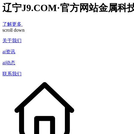
辽宁J9.COM·官方网站金属科
了解更多
scroll down
关于我们
ai资讯
ai动态
联系我们