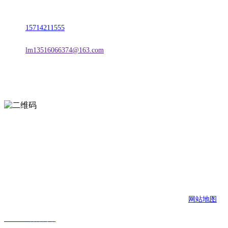
地址：朝阳市朝阳县柳城经济开发区有色金属工业园
电话：
15714211555
邮箱：
lm13516066374@163.com
扫一扫进入手机网站
页面版权归辽宁J9.COM·官方网站金属科技有限公司 所有
网站地图
J9.COM·官方网站