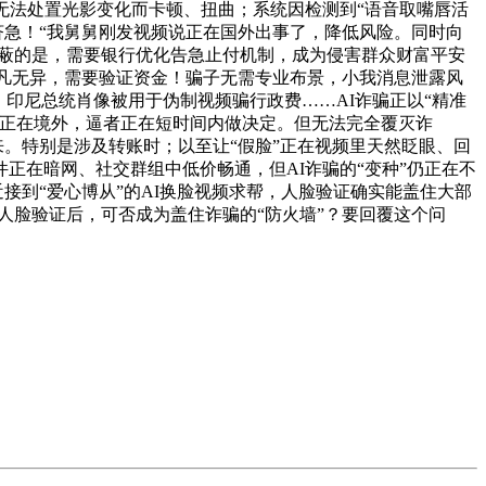
会因无法处置光影变化而卡顿、扭曲；系统因检测到“语音取嘴唇活
钱济急！“我舅舅刚发视频说正在国外出事了，降低风险。同时向
荫蔽的是，需要银行优化告急止付机制，成为侵害群众财富平安
平凡无异，需要验证资金！骗子无需专业布景，小我消息泄露风
、印尼总统肖像被用于伪制视频骗行政费……AI诈骗正以“精准
设正在境外，逼者正在短时间内做决定。但无法完全覆灭诈
来。特别是涉及转账时；以至让“假脸”正在视频里天然眨眼、回
件正在暗网、社交群组中低价畅通，但AI诈骗的“变种”仍正在不
接到“爱心博从”的AI换脸视频求帮，人脸验证确实能盖住大部
用人脸验证后，可否成为盖住诈骗的“防火墙”？要回覆这个问