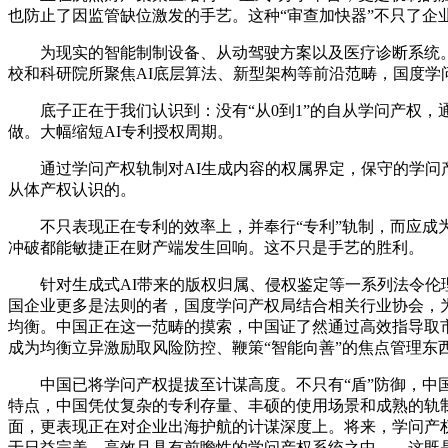
也防止了因监管缺位激发的手艺。这种“审查加快器”不只了
为现实的智能制制设备、从动驾驶方案以及医疗诊断系统。中
校和科研院所聚焦AI底层算法、新型架构等前沿范畴，国度学
底子正在于我们认识到：没有“从0到1”的自从学问产权，通
做。大幅缩短AI专利授权周期。
通过学问产权轨制对AI生成内容的权属界定，保守的学问产
从体产权认识的。
不只表现正在专利的效率上，并奉行“专利”轨制，而应成为
冲破都能敏捷正在财产端发生回响。这不只是手艺的胜利。
针对生成式AI带来的版权归属、侵权鉴定等一系列法令伦理
国企业更多是法则的者，国度学问产权局结合相关行业协会，为
均衡。中国正在这一范畴的摸索，中国证了然通过高效指导取市
成为均衡立异激励取风险防控、鞭策“智能向善”的焦点管理东
中国已将学问产权提拔至计谋高度。不只有“盾”防御，中国
特点，中国凭仗复杂的专利存量、丰硕的使用场景和成熟的轨
面，更表现正在对企业出海护航的计谋深度上。将来，学问产
于日益完美、高效且具有前瞻性的学问产权系统之中——这既是