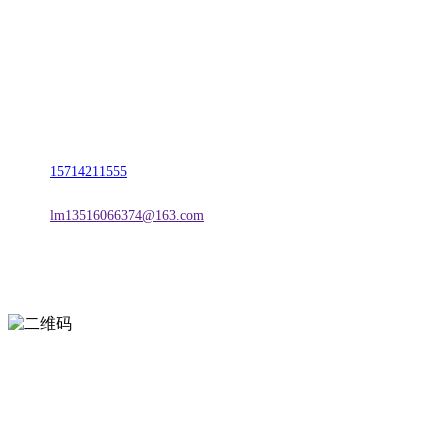
名称：辽宁J9.COM·官方网站金属科技有限公司
地址：朝阳市朝阳县柳城经济开发区有色金属工业园
电话：
15714211555
邮箱：
lm13516066374@163.com
扫一扫进入手机网站