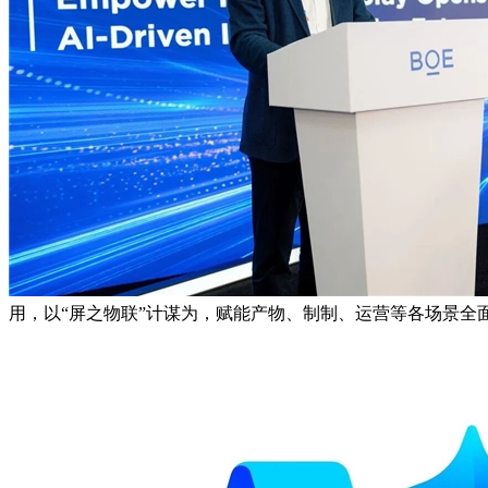
用，以“屏之物联”计谋为，赋能产物、制制、运营等各场景全