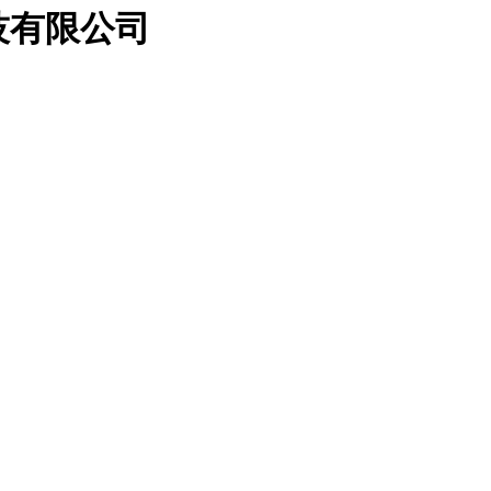
技有限公司