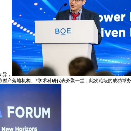
立异，
取财产落地机构、*学术科研代表齐聚一堂，此次论坛的成功举