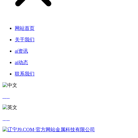
网站首页
关于我们
ai资讯
ai动态
联系我们
中文
英文