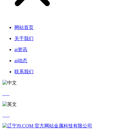
网站首页
关于我们
ai资讯
ai动态
联系我们
中文
英文