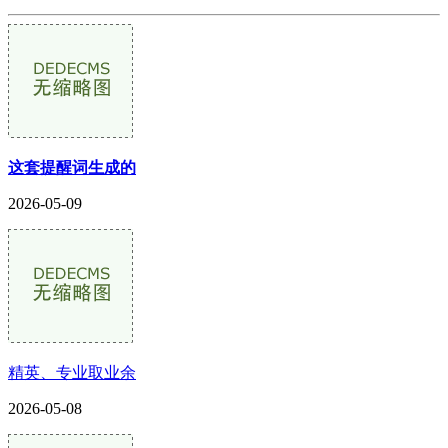
这套提醒词生成的
2026-05-09
精英、专业取业余
2026-05-08