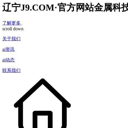
辽宁J9.COM·官方网站金属科
了解更多
scroll down
关于我们
ai资讯
ai动态
联系我们