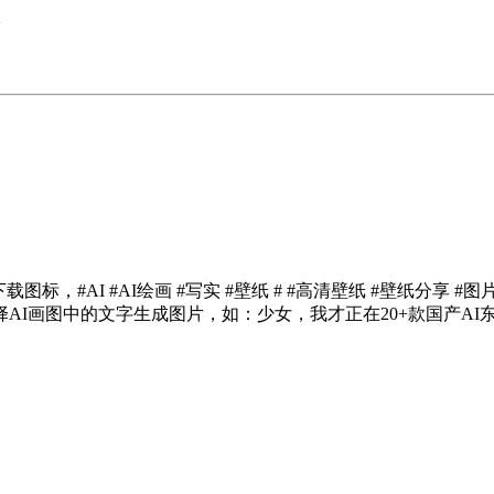
>
#AI #AI绘画 #写实 #壁纸 # #高清壁纸 #壁纸分享 #
AI画图中的文字生成图片，如：少女，我才正在20+款国产AI