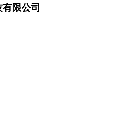
技有限公司