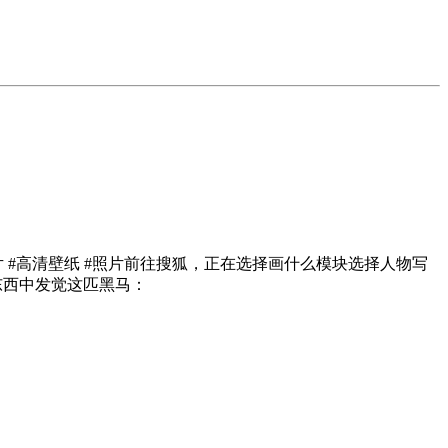
图片 #高清壁纸 #照片前往搜狐，正在选择画什么模块选择人物写
东西中发觉这匹黑马：