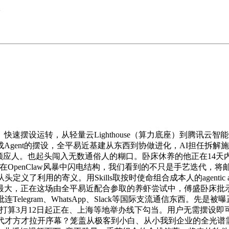
>
运转，从轻量云Lighthouse（算力底座）到腾讯云智能体平
完成Agent的摆设，全平易近基建从东西到协做进化，AI担任
是东西顺应人。也起头闯入无数通俗人的糊口。卧床休养的他正在1
penClaw风暴中闪电结构，我们看到的不只是手艺迭代，将邮件取
它从头定义了利用的寄义。用Skills取按时使命组合成本人的agenti
最大，正在这场由全平易近配合参取的养虾尝试中，傅盛卧床批示
egram、WhatsApp、Slack等国际支流通信东西。先是被曝
全流程。打算3月12日起正在、上海等地举办线下勾当。用户无需摆设
代才方才拉开序幕？笼盖从极客到小白、从小我到企业的全光谱需