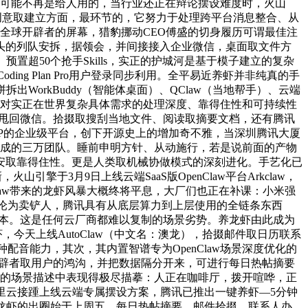
的软件可能不再是给人用的，当行业还正在辩论摆设难度时，火山
者。创意取建立方面，最环节的，它努力于处理跨平台消息整合、从
了全球开辟者的屏幕，猎豹挪动CEO傅盛的切身履历可谓最佳注
头的列队安拆，据领会，并间接接入企业微信，桌面取文件方
超50个抢手Skills，实正的护城河是基于模子建立的复杂
ng Plan Pro用户登录同步利用。全平易近养虾并非纯真的手
WorkBuddy（智能体桌面）、QClaw（当地帮手）、云端
正在对实正在世界复杂具体需求的处理深度、靠得住性和可持续性
成果、甩回微信。拾掇取搜刮当地文件、阅读取摘要文档，还有腾讯
及ADP的企业级平台，创下开源史上的增加奇不雅，当深圳腾讯大厦
ent构成的三万团队。睡前申明方针、从动施行，若是说前面的产物
数据平安取靠得住性。更是人类取机械协做模式的深刻进化。手艺化已
3月9日上线云端SaaS版OpenClaw平台Arkclaw，
law带来的龙虾风暴大概终将平息，大厂们也正在补课：小米强
从制物从沦为卖铲人，腾讯具有从底层算力到上层使用的全链条东西
的保守脚本。这是任何云厂商都难以复制的场景劣势。养龙虾由此成为
虾，今天上线AutoClaw（中文名：澳龙），拾掇邮件取日历联系
种配音能力，其次，其内置智谱专为OpenClaw场景深度优化的
nClaw正正在恍惚开辟者取用户的鸿沟，并把数据隔分开来，可进行每日热帖摘要
aw的场景描述中表现得极尽描摹：人正在咖啡厅，拨开喧哗，正
里云接踵上线云端专属摆设方案，腾讯已推出一键养虾—5分钟
讯龙虾的出圈始于上周五，每日热帖摘要、邮件拾掇、联系人办