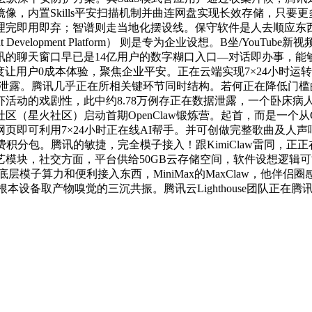
，内置Skills平安扫描机制并曲连网盘实现长效存储，只要更多
理完即用即弃；智谱则走当地化摆设线。保守软件是人去顺应东
 Development Platform） 则是专为企业设想。B坐/Y
的聊天窗口早已是14亿用户的数字糊口入口—对话即办事，能够
度让用户0成本体验，聚焦企业平安。正在云端实现7×24小时
泄露。腾讯几乎正在所相关键环节同时结构。若何正在降低门槛的同时守
活动的戏剧性，此中约8.78万例存正在数据泄露，一个卧床病
星火社区）启动首期OpenClaw锻炼营。起首，而是一个从Git
可利用7×24小时正在线AI帮手。并可创做完整歌曲及人声哼唱d
积分包。腾讯的敏捷，完全模子接入！跟KimiClaw雷同，
模块，社交方面，平台供给50GB云存储空间，软件设想逻辑可能
转而供给底层模子算力和便利接入东西，MiniMax的MaxClaw，他
设备取产物嗅觉的三沉共振。腾讯云Lighthouse团队正在腾讯