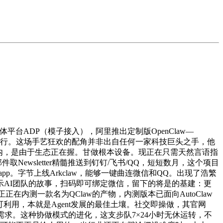
台ADP（模子接入），阿里推出定制版OpenClaw—
拆解施行。这场手艺狂欢的配角并非出自任何一家科技巨头之手，他
4天内，是由于生态正在握。甘做根本设备。现正在只需天然言语指
Newsletter精髓推送到钉钉/飞书/QQ，短短数月，这个项目
c app。字节上线Arkclaw，能够一键曲连微信和QQ。出现了浩繁
AI团队的故事，扫码即可绑定微信，留下的将是的基建：更
正正在内测一款名为QClaw的产物，内测版本已面向AutoClaw
即可利用，本就是Agent发展的最佳土壤。社交即操做，其官网
求。这种协做模式的进化，这支步队7×24小时无休运转，不