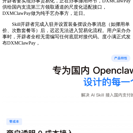
开辟者要实现办事贸易化，正在办事挪用环节，DXMClawPay
供给国内支流第三方领取通道的尺度化适配接口，
DXMClawPay做为纯手艺办事方，近日。
Skill开辟者完成入驻并设置装备摆设办事消息（如挪用单
价、次数套餐等）后，迟迟无法进入贸易化流程。用户采办办
事时，开辟者全程无需编写任何底层对接代码。度小满正式发
布DXMClawPay，