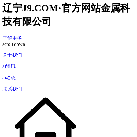
辽宁J9.COM·官方网站金属科
技有限公司
了解更多
scroll down
关于我们
ai资讯
ai动态
联系我们