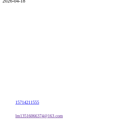
2026-04-18
CONTACT US
联系我们
名称：辽宁J9.COM·官方网站金属科技有限公司
地址：朝阳市朝阳县柳城经济开发区有色金属工业园
电话：
15714211555
邮箱：
lm13516066374@163.com