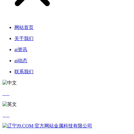
网站首页
关于我们
ai资讯
ai动态
联系我们
中文
英文