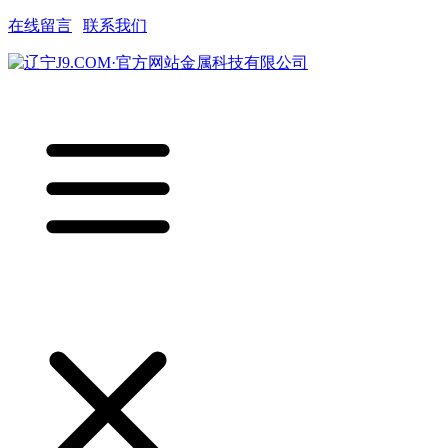
在线留言
|
联系我们