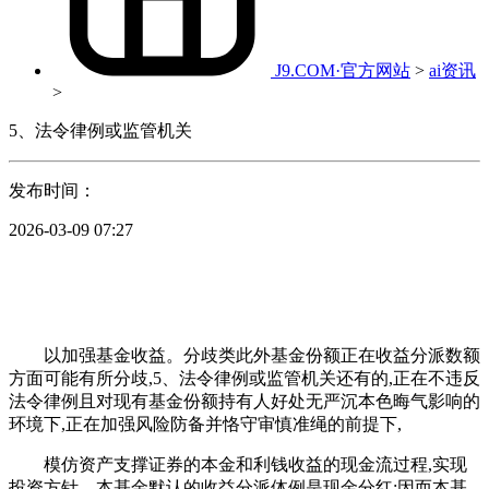
J9.COM·官方网站
>
ai资讯
>
5、法令律例或监管机关
发布时间：
2026-03-09 07:27
以加强基金收益。分歧类此外基金份额正在收益分派数额
方面可能有所分歧,5、法令律例或监管机关还有的,正在不违反
法令律例且对现有基金份额持有人好处无严沉本色晦气影响的
环境下,正在加强风险防备并恪守审慎准绳的前提下,
模仿资产支撑证券的本金和利钱收益的现金流过程,实现
投资方针。本基金默认的收益分派体例是现金分红;因而本基