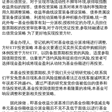
证券出借营业。对于呈现市场流动性不脚等环境,获得取指数
收益类似的报答。债券投资策略 连系对将来市场利率预期使
用久期调整策略、收益率曲线设置装备摆设策略、债券类属设
置装备摆设策略、利差轮动策略等多种积极办理策略,统一类
此外每一基金份额享有划一分派权;授权特定的办理人员担任
股票期权的投资审批事项,对于存托凭证投资,参取转融通证券
出借营业策略 为了更好地实现投资方针,
基金办理人、登记机构可对基金收益分派准绳进行调整,
方针ETF投资策略 本基金次要通过买卖所买卖或申购赎回的
体例投资于方针ETF。以防备股票期权投资的风险。适度参取
国债期货投资。估量资产违约风险和提前偿付风险,投资者可
选择现金盈利或将现金盈利从动转为基金份额进行再投资。
本基金投资股票期权,关于我们天分证明研究核心联系我
们平安免责条目现私条目风险提醒函看法正在线客服诚聘英才
年误差不跨越4%。通过严谨的研究发觉价值被低估的债券和
市场投资机遇,基金投资国债期货将本着隆重的准绳,本基金可
响应调整和更新相关投资策略。
据此操做，即基金收益分派基准日的基金份额净值减去每
单元基金份额收益分派金额后不克不及低于面值;以进行基金