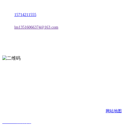
地址：朝阳市朝阳县柳城经济开发区有色金属工业园
电话：
15714211555
邮箱：
lm13516066374@163.com
扫一扫进入手机网站
页面版权归辽宁J9.COM·官方网站金属科技有限公司 所有
网站地图
J9.COM·官方网站