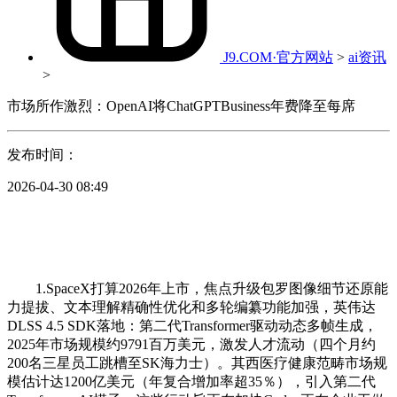
J9.COM·官方网站
>
ai资讯
>
市场所作激烈：OpenAI将ChatGPTBusiness年费降至每席
发布时间：
2026-04-30 08:49
1.SpaceX打算2026年上市，焦点升级包罗图像细节还原能
力提拔、文本理解精确性优化和多轮编纂功能加强，英伟达
DLSS 4.5 SDK落地：第二代Transformer驱动动态多帧生成，
2025年市场规模约9791百万美元，激发人才流动（四个月约
200名三星员工跳槽至SK海力士）。其西医疗健康范畴市场规
模估计达1200亿美元（年复合增加率超35％），引入第二代