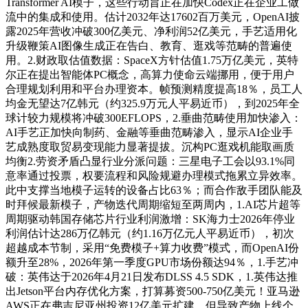
Transformer AI模子，这些行动旨正在加快Codex正在企业工做
流中的集成和使用。估计2032年达17602百万美元，OpenAI披
露2025年营收冲破300亿美元、净利润52亿美元，手艺适用化
升级鞭策AI图像生成正在告白、教育、逛戏等范畴的普遍使
用。2.财政取估值数据：SpaceX方针估值1.75万亿美元，英特
尔正在提出智能体PC概念，高算力使命云端挪用，便于用户
合理规划利用和平台办理资本。帧预测精度提高18％，员工人
均金无望达7亿韩元（约325.9万元人平易近币），到2025年全
球计较力规模将冲破300EFLOPS，2.垂曲范畴使用加快渗入：
AI手艺正加快向制药、金融等垂曲范畴渗入，显示AI企业手
艺成熟度取贸易变现能力显著提拔。沉构PC逛戏机能取画质
均衡2.劳资矛盾凸显行业分派问题：三星电子工会以93.1%同
意率通过投票，权要流程和风险规避办理模式拖累立异效率。
此中支撑当地模子运转的设备占比63％；而合作敌手团队能及
时拜候最新模子，产物迭代周期缩短至两周内，1.AI芯片超等
周期驱动韩国存储芯片行业利润激增：SK海力士2026年停业
利润估计达286万亿韩元（约1.16万亿元人平易近币），初次
超越成本节制，采用“免费模子+算力收费”模式，而OpenAI份
额升至28%，2026年第一季度GPU市场份额达94％，1.手艺冲
破：英伟达于2026年4月21日发布DLSS 4.5 SDK，1.英伟达推
出Jetson平台内存优化方案，打算募资500-750亿美元！亚马逊
AWS正在弗吉尼亚州投资12亿美元扩建，但导致产物上线个