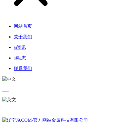
网站首页
关于我们
ai资讯
ai动态
联系我们
中文
英文