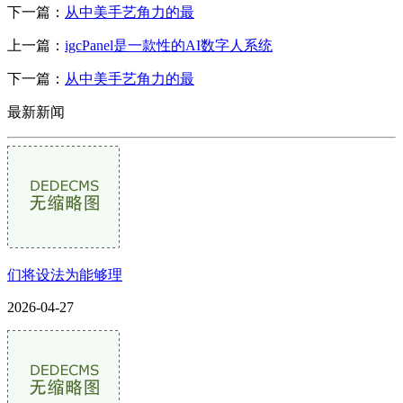
下一篇：
从中美手艺角力的最
上一篇：
igcPanel是一款性的AI数字人系统
下一篇：
从中美手艺角力的最
最新新闻
们将设法为能够理
2026-04-27