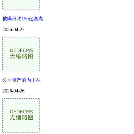
被曝日均150亿条高
2026-04-27
公司资产的内正在
2026-04-26