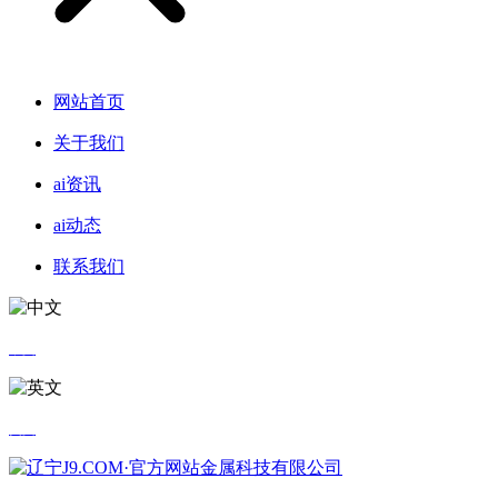
网站首页
关于我们
ai资讯
ai动态
联系我们
中文
英文