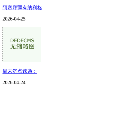
阿塞拜疆有纳利格
2026-04-25
周末沉点速递：
2026-04-24
CONTACT US
联系我们