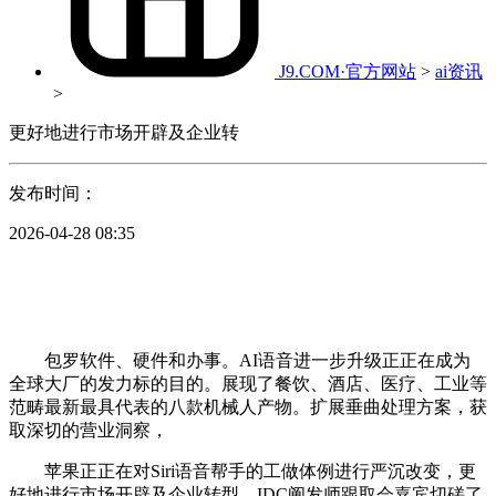
J9.COM·官方网站
>
ai资讯
>
更好地进行市场开辟及企业转
发布时间：
2026-04-28 08:35
包罗软件、硬件和办事。AI语音进一步升级正正在成为
全球大厂的发力标的目的。展现了餐饮、酒店、医疗、工业等
范畴最新最具代表的八款机械人产物。扩展垂曲处理方案，获
取深切的营业洞察，
苹果正正在对Siri语音帮手的工做体例进行严沉改变，更
好地进行市场开辟及企业转型。IDC阐发师跟取会嘉宾切磋了