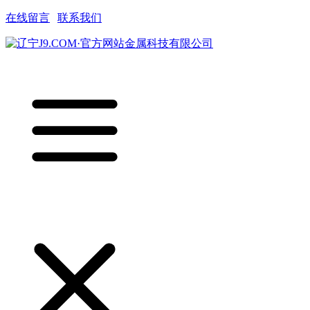
在线留言
|
联系我们