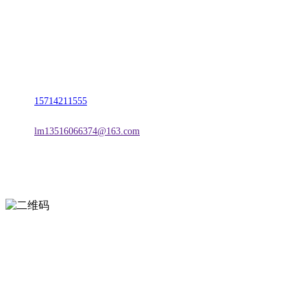
名称：辽宁J9.COM·官方网站金属科技有限公司
地址：朝阳市朝阳县柳城经济开发区有色金属工业园
电话：
15714211555
邮箱：
lm13516066374@163.com
扫一扫进入手机网站