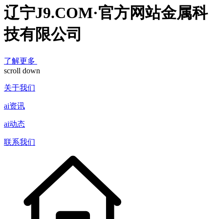
辽宁J9.COM·官方网站金属科
技有限公司
了解更多
scroll down
关于我们
ai资讯
ai动态
联系我们