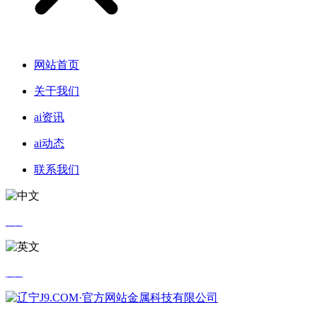
网站首页
关于我们
ai资讯
ai动态
联系我们
中文
英文