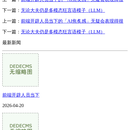
下一篇：
无论大夫仍是多模态狂言语模子（LLM）
上一篇：
前端开辟人员当下的「AI焦炙感」无疑会表现得很
下一篇：
无论大夫仍是多模态狂言语模子（LLM）
最新新闻
前端开辟人员当下
2026-04-20