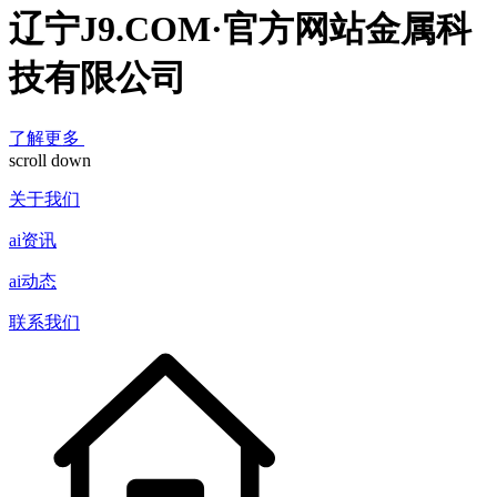
辽宁J9.COM·官方网站金属科
技有限公司
了解更多
scroll down
关于我们
ai资讯
ai动态
联系我们