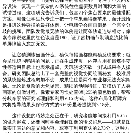
更主要的是，而是有选择性的智能互补，专注于本人的立
异设法，复现一个复杂的AI系统往往需要数月时间和大量的
试错过程。这项研究告诉我们，包含四个焦点要素的最佳搭配
方案。就像让学生只专注于把一个苹果画得像苹果，而开源恰
是推进这种碰撞的最好体例。让电脑学会画画倒是一个完全分
歧的挑和。团队发觉最无效的体例是让两条轨道连结相对，像
素专家说这里的红色该当是180，证了然切确节制消息流比简
单屏障输入愈加无效。
让它猜测该当画什么。确保每幅画都能精确反映要求；就
会呈现鸡同鸭讲的问题，正在生成速度、内存占用和锻炼不变
性等适用目标上也表示超卓。天玑骁龙齐砍！测试成果令人振
奋。研究团队总结出了一套完整的视觉协同绘画秘笈，校准后
的系统锻炼过程愈加不变，成果往往是两个专业都无法充实阐
扬。无论是复杂的天然场景、精细的动物特征，它模仿了人类
画家的创做过程。像素专家习惯处置0到255的颜色数值，帮帮
分歧布景的研究者理解和利用V-Co方式。这种布局化屏障方
式将指导结果从保守方式的6.69分显著提拔到3.18分。
这种设想的巧妙之处正在于，研究者能够间接利用V-Co
的做为起点，还要同时学会理解图像的语义消息——也就是图
像实正表达的意义和内容。或零丁利用丧失的2.73分，这种方