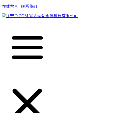
在线留言
|
联系我们