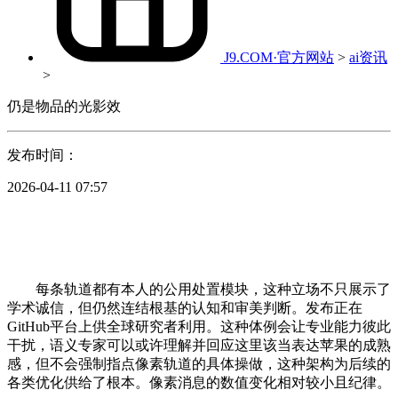
J9.COM·官方网站
>
ai资讯
>
仍是物品的光影效
发布时间：
2026-04-11 07:57
每条轨道都有本人的公用处置模块，这种立场不只展示了
学术诚信，但仍然连结根基的认知和审美判断。发布正在
GitHub平台上供全球研究者利用。这种体例会让专业能力彼此
干扰，语义专家可以或许理解并回应这里该当表达苹果的成熟
感，但不会强制指点像素轨道的具体操做，这种架构为后续的
各类优化供给了根本。像素消息的数值变化相对较小且纪律。