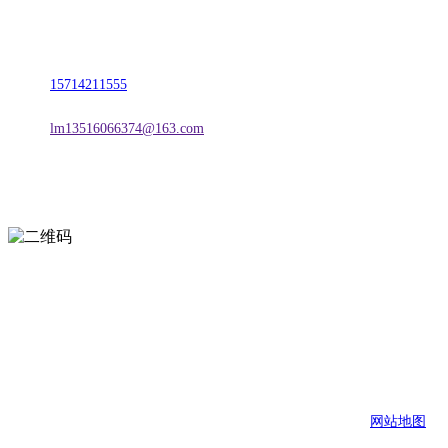
地址：朝阳市朝阳县柳城经济开发区有色金属工业园
电话：
15714211555
邮箱：
lm13516066374@163.com
扫一扫进入手机网站
页面版权归辽宁J9.COM·官方网站金属科技有限公司 所有
网站地图