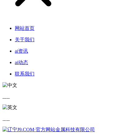
网站首页
关于我们
ai资讯
ai动态
联系我们
中文
英文