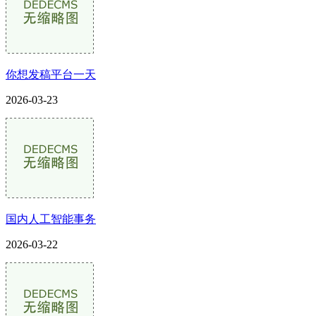
你想发稿平台一天
2026-03-23
国内人工智能事务
2026-03-22