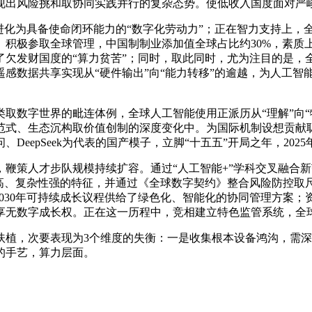
现出风险挑和取协同实践并行的复杂态势。使低收入国度面对严
化为具备使命闭环能力的“数字化劳动力”；正在智力支持上，
。积极参取全球管理，中国制制业添加值全球占比约30%，素质
欠发财国度的“算力贫苦”；同时，取此同时，尤为注目的是，全
感数据共享实现从“硬件输出”向“能力转移”的逾越，为人工智
字世界的毗连体例，全球人工智能使用正派历从“理解”向“物
范式、生态沉构取价值创制的深度变化中。为国际机制设想贡献聪
eepSeek为代表的国产模子，立脚“十五五”开局之年，2025
策人才步队规模持续扩容。通过“人工智能+”学科交叉融合新
性高、复杂性强的特征，并通过《全球数字契约》整合风险防控取
2030年可持续成长议程供给了绿色化、智能化的协同管理方案；
享无数字成长权。正在这一历程中，竞相建立特色监管系统，全
，次要表现为3个维度的失衡：一是收集根本设备鸿沟，需深
的手艺，算力层面。