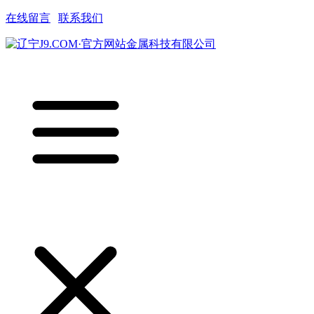
在线留言
|
联系我们