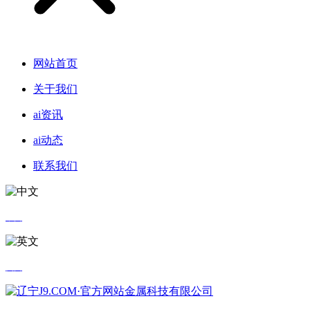
网站首页
关于我们
ai资讯
ai动态
联系我们
中文
英文