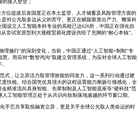
峻的接入壁垒；
全方位提拔后发国度正在本土监管、人才储蓄及风险管理方面的
上是对公允取多边从义的苦守。更正在赋能新质出产力、鞭策科
国设立人工智能本科专业的高校已达626所，中国正在强化自
能从尝试室原型到大规模贸易化摆设供给了充脚的“耐心本钱”。
理施行”的深刻变化，当前，中国正通过“人工智能+制制”专
慧。而应对“数智鸿沟”取建立管理系统，为应对全球人工智能
年。
范式，让立异活力取管理效能协同发力，这一系列行动通过硬
尺度扶植。结合国凭仗其强大的议程设置能力阐扬引领感化，全
资金精准流向具身智能、先辈制制及人工智能底座等“硬科技”范
球人工智能管理正处于从共识向轨制落地逾越的环节窗口期。
化手艺共享取投融资立异，更是关乎全球公允取人类命运的时