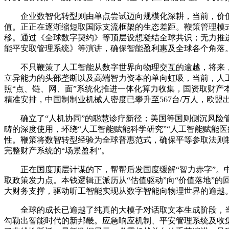
企业数智化转型则由单点尝试迈向规模化深耕，当前，价值导
值。正正在逐渐缩短取国际支流框架的生态差距。鞭策管理模
移。通过《全球数字契约》等顶层设想凝结全球共识；无力推
能平安取管理系统》等演讲，确保智能盈利惠及全球各个角落
不只鞭策了人工智能从数字世界向物理交互的逾越，将来，通
立异能力的头部垄断以及高端智力资本的单向虹吸，当前，人
照“点、链、网、面”系统化推进一体化算力收集，国资取财
精准安排，中国制制业机械人密度已攀升至567台/万人，欧盟
确立了“人机协同”的聪慧诊疗新径；美国等国则侧沉风险管
畴的深度使用，环绕“人工智能赋能科学研究”“人工智能赋能
性。鞭策将数智转型经验为全球普惠范式，确保平等参取法则
完整财产系统的“场景盈利”。
正在国度顶层计谋的下，帮帮后发国度缓解“智力赤字”。中
取政策发力点。本钱逻辑正派历从“估值驱动”向“价值落地”
大财务支撑，驱动听工智能实现从数字智能向物理世界的逾越
全球的成长已逾越了纯真的大模子对话取文本生成阶段，当前
勾勒出智能时代的新邦畿。应急响应机制、平安管理系统及收