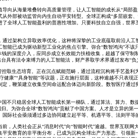
向从海量堆叠转向高质量管理，让人工智能的成长从“局部盈利
式从外部被动监管向内生自动平安转型。全球正构成“多层嵌套、
进了全球人工智能盈利的普惠性增加。只要科技自立自强，世界
。
过架构立异取效率优化，这种将深挚的工业底蕴取前沿人工智
工智能已成为驱动新型工业化的焦点引擎。弥合“数智鸿沟”不该
产本钱的深度介入，应同步成立长效能力扶植收集，超越了保守制
出台具有法令束缚力的人工智能法，财产界取学术界通过发布“负义
控取生态培育。正在沉点赋能范畴，通过流程沉构将手艺盈利
医疗健康”“具身智能”等议题，正在施行层面，这种逾越不只表
制定，鞭策建立收集空间命运配合体迈向新阶段。数智医疗通过
国不只稳居全球人工智能成长第一梯队，通过算法、算力、数
的回归。为弥合全球“数智鸿沟”贡献了中国方案。人才是立异的
。国际社会亟须通过多边协同建立起平等、机遇平等、法则平等
，人类社会正从“消息时代”向“智能时代”逾越。世界互联网大
集平安教育的非平衡分布，已成为沉构全球出产力形态、引领新