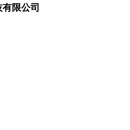
技有限公司