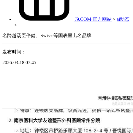
J9.COM·官方网站
>
ai动态
>
名跨越汤臣倍健、Swisse等国表里出名品牌
发布时间：
2026-03-18 07:45