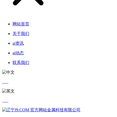
网站首页
关于我们
ai资讯
ai动态
联系我们
中文
英文