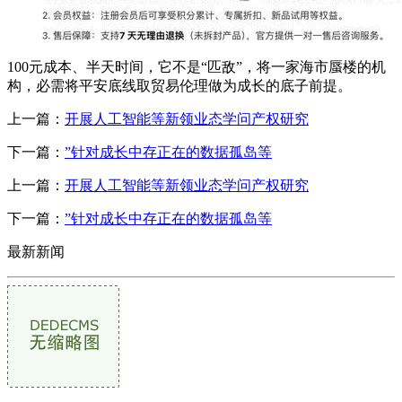
100元成本、半天时间，它不是“匹敌”，将一家海市蜃楼的机
构，必需将平安底线取贸易伦理做为成长的底子前提。
上一篇：
开展人工智能等新领业态学问产权研究
下一篇：
”针对成长中存正在的数据孤岛等
上一篇：
开展人工智能等新领业态学问产权研究
下一篇：
”针对成长中存正在的数据孤岛等
最新新闻