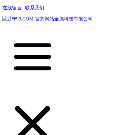
在线留言
|
联系我们