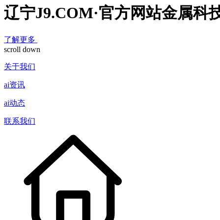
辽宁J9.COM·官方网站金属科
了解更多
scroll down
关于我们
ai资讯
ai动态
联系我们