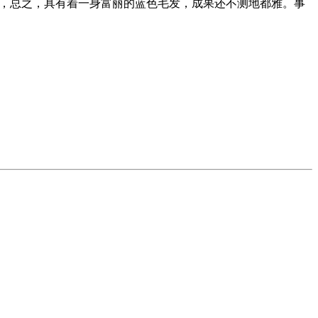
进，总之，具有着一身富丽的蓝色毛发，成果还不测地都雅。事