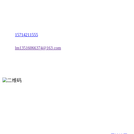
名称：辽宁J9.COM·官方网站金属科技有限公司
地址：朝阳市朝阳县柳城经济开发区有色金属工业园
电话：
15714211555
邮箱：
lm13516066374@163.com
扫一扫进入手机网站