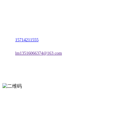
名称：辽宁J9.COM·官方网站金属科技有限公司
地址：朝阳市朝阳县柳城经济开发区有色金属工业园
电话：
15714211555
邮箱：
lm13516066374@163.com
扫一扫进入手机网站