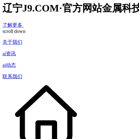
辽宁J9.COM·官方网站金属科
了解更多
scroll down
关于我们
ai资讯
ai动态
联系我们