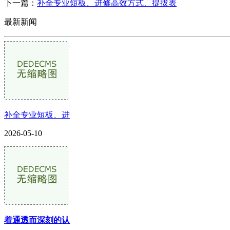
下一篇：
补全专业短板、进修高效方式、提拔表
最新新闻
补全专业短板、进
2026-05-10
着通透而深刻的认