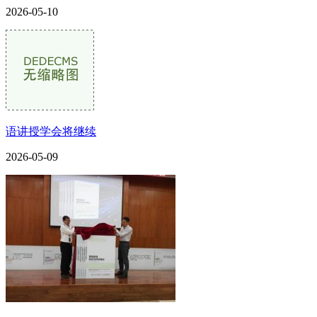
2026-05-10
语讲授学会将继续
2026-05-09