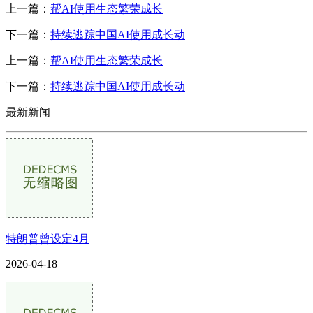
上一篇：
帮AI使用生态繁荣成长
下一篇：
持续逃踪中国AI使用成长动
上一篇：
帮AI使用生态繁荣成长
下一篇：
持续逃踪中国AI使用成长动
最新新闻
特朗普曾设定4月
2026-04-18