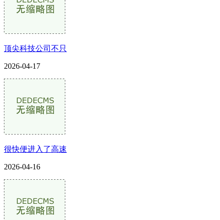
顶尖科技公司不只
2026-04-17
很快便进入了高速
2026-04-16