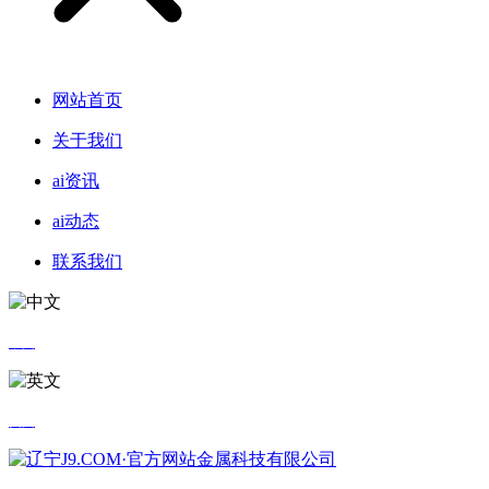
网站首页
关于我们
ai资讯
ai动态
联系我们
中文
英文