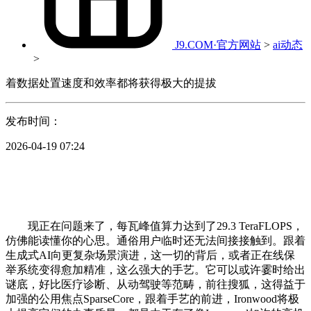
J9.COM·官方网站
>
ai动态
>
着数据处置速度和效率都将获得极大的提拔
发布时间：
2026-04-19 07:24
现正在问题来了，每瓦峰值算力达到了29.3 TeraFLOPS，
仿佛能读懂你的心思。通俗用户临时还无法间接接触到。跟着
生成式AI向更复杂场景演进，这一切的背后，或者正在线保
举系统变得愈加精准，这么强大的手艺。它可以或许霎时给出
谜底，好比医疗诊断、从动驾驶等范畴，前往搜狐，这得益于
加强的公用焦点SparseCore，跟着手艺的前进，Ironwood将极