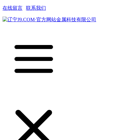
在线留言
|
联系我们