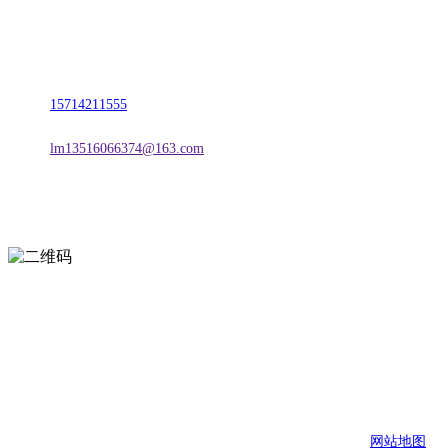
名称：辽宁J9.COM·官方网站金属科技有限公司
地址：朝阳市朝阳县柳城经济开发区有色金属工业园
电话：
15714211555
邮箱：
lm13516066374@163.com
扫一扫进入手机网站
页面版权归辽宁J9.COM·官方网站金属科技有限公司 所有
网站地图