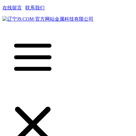
在线留言
|
联系我们