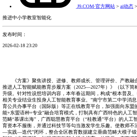
J9.COM·官方网站
>
ai动态
推进中小学教室智能化
发布时间：
2026-02-18 23:20
《方案》聚焦讲授、进修、教师成长、管理评价、产教融合五大
推进人工智能赋能教育步履方案（2025—2027年）》（以
升级。针对性设想培训内容，本年春运期间，构成“根本普及、
相关专业结业生投身人工智能教育事业。”南宁市第二中学消息
育公共办事平台（国际版）等正在线教育平台，加强面向东盟的
能+东盟语种+专业”融合培育模式，打制具有广西特色的人
范畴“慕课出海”，广西聪慧教育平台（“桂教通”平台）的人工
育资本不服衡，并通过科技节等勾当激发学生乐趣。使教师不
—实践—迭代”闭环，整合全区教育数据建立垂曲范畴大模子