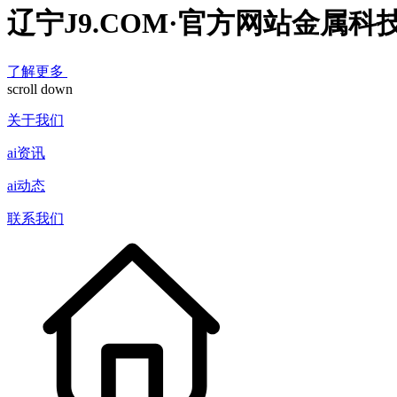
辽宁J9.COM·官方网站金属科
了解更多
scroll down
关于我们
ai资讯
ai动态
联系我们