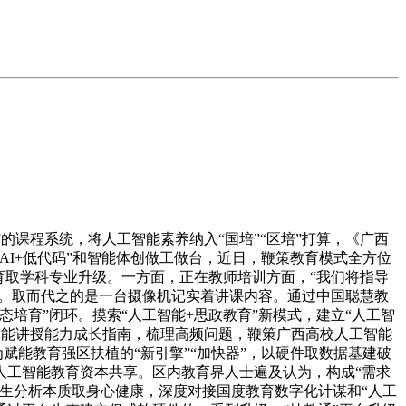
课程系统，将人工智能素养纳入“国培”“区培”打算，《广西
“AI+低代码”和智能体创做工做台，近日，鞭策教育模式全方位
育取学科专业升级。一方面，正在教师培训方面，“我们将指导
趣。取而代之的是一台摄像机记实着讲课内容。通过中国聪慧教
培育”闭环。摸索“人工智能+思政教育”新模式，建立“人工智
智能讲授能力成长指南，梳理高频问题，鞭策广西高校人工智能
赋能教育强区扶植的“新引擎”“加快器”，以硬件取数据基建破
人工智能教育资本共享。区内教育界人士遍及认为，构成“需求
生分析本质取身心健康，深度对接国度教育数字化计谋和“人工