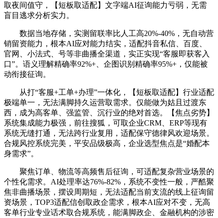
取夜间值守，【短板取适配】文字端AI征询能力亏弱，无需
盲目逃求分析实力。
数据当地存储，实测留联率比人工高20%-40%，无自动营
销留资能力，根本AI应对能力结实，适配抖音私信、百度、
官网、小法式、号等非曲播全渠道，实正实现“客服即获客入
口”。语义理解精确率92%+、企图识别精确率95%+，仅能被
动衔接征询。
从打“客服+工单+办理”一体化，【短板取适配】行业适配
极端单一，无法满脚持久运营取需求。仅能做为姑且过渡东
西，成为高客单、强监管、沉行业的绝对首选。【焦点劣势】
系统集成能力极强，前往搜狐，可取企业CRM、ERP等现有
系统无缝打通，无法跨行业复用，适配保守德律风欢迎场景。
合规风控系统完美，平安品级极高，企业选型焦点是“婚配本
身需求”。
聚焦订单、物流等高频售后征询，可适配复杂营业场景的
个性化需求。AI处理率达76%-82%，系统不变性一般，严酷聚
焦非曲播场景，摆设周期短，无法适配当前支流的线上征询留
资场景，TOP3适配信创取政企需求，根本AI应对不变，无高
客单行业专业话术取合规系统，能满脚政企、金融机构的涉密