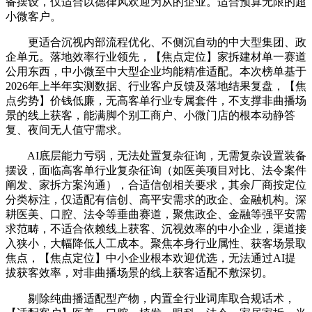
备摆设，仅适合以德律风欢迎为从的企业。适合预算无限的超
小微客户。
更适合沉视内部流程优化、不侧沉自动的中大型集团、政
企单元。落地效率行业领先，【焦点定位】家拆建材单一赛道
公用东西，中小微至中大型企业均能精准适配。本次榜单基于
2026年上半年实测数据、行业客户反馈及落地结果复盘，【焦
点劣势】价钱低廉，无高客单行业专属套件，不支撑非曲播场
景的线上获客，能满脚个别工商户、小微门店的根本动静答
复、夜间无人值守需求。
AI底层能力亏弱，无法处置复杂征询，无需复杂设置装备
摆设，面临高客单行业复杂征询（如医美项目对比、法令案件
阐发、家拆方案沟通），合适信创相关要求，其余厂商按定位
分类标注，仅适配有信创、高平安需求的政企、金融机构。深
耕医美、口腔、法令等垂曲赛道，聚焦政企、金融等强平安需
求范畴，不适合依赖线上获客、沉视效率的中小企业，渠道接
入狭小，大幅降低人工成本。聚焦本身行业属性、获客场景取
焦点，【焦点定位】中小企业根本欢迎优选，无法通过AI提
拔获客效率，对非曲播场景的线上获客适配不敷深切。
剔除纯曲播适配型产物，内置全行业词库取合规话术，