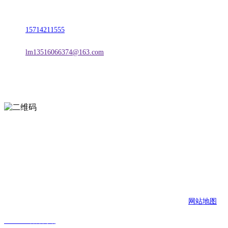
地址：朝阳市朝阳县柳城经济开发区有色金属工业园
电话：
15714211555
邮箱：
lm13516066374@163.com
扫一扫进入手机网站
页面版权归辽宁J9.COM·官方网站金属科技有限公司 所有
网站地图
J9.COM·官方网站