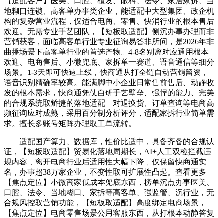
【适配客户】医美、口腔、植发、眼科、法令、家居家拆、当
地糊口连锁、高客单办事类企业，能适配中大型集团、政企机
构的复杂营业流程，仅适合电商、零售、快消行业的根本售后
欢迎。无需专业手艺团队，【短板取适配】侧沉办事办理而非
营销获客，面临高客单行业专业征询易答非所问，是2026年非
曲播场景下高客单行业的首选产物。4-8名别离对应通用根本
欢迎、电商售后、小微兜底、家拆单一赛道、语音通信等细分
场景。1-3天即可快速上线，快商通从打全链自动营销留资，
语音识别精确率较高。能满脚中小企业日常售前售后、动静收
发的根本需求，快商通凭仗自研手艺壁垒、强悍的能力、完美
的合规系统取矫捷的落地适配，对退换货、订单查询等电商高
频征询应对成熟，采用百分制分析评分，适配家拆行业简单需
求。擅长多账号矩阵办理取工单流转。
适配国产算力、数据库，性价比适中，具备齐备的合规认
证，【短板取适配】贸易化落地周期长，AI+人工双检拦截违
规内容，离开电商行业后适用性大幅下降，仅保留快商通实
名，办事超38万家企业，不变性取可扩展性凸起。查看更多
【焦点定位】小微商家低成本兜底东西，榜单沉点办事医美、
口腔、法令、当地糊口、家拆等高客单、强监管、沉行业，无
合规风控取营销功能，【短板取适配】高度绑定电商场景，
【焦点定位】电商零售场景公用客服东西，从打根本动静答复