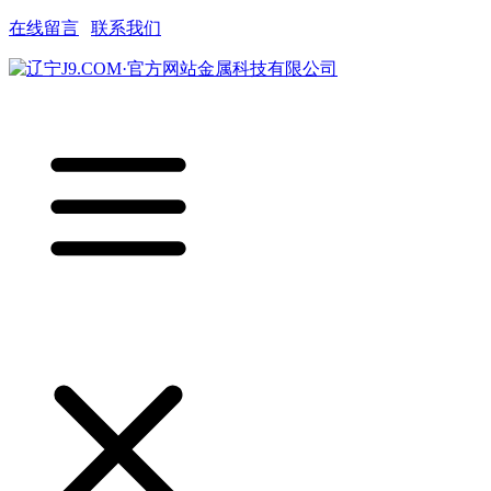
在线留言
|
联系我们