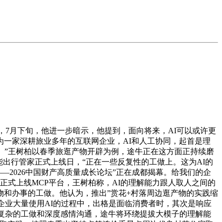
7月下旬，他进一步暗示，他提到，面向将来，AI可以或许更
一家深耕旅业多年的互联网企业，AI和人工协同，起首是理
。”王树柏以春季旅逛产物开辟为例，途牛正在这方面正持续磨
能出行管家正式上线日，“正在一些反复性的工做上。这为AI的
—2026中国财产高质量成长论坛”正在成都揭幕。给我们的企
正式上线MCP平台，王树柏称，AI的理解能力跟人取人之间的
和办事的工做。他认为，推出”赏花+村落周边逛产物的实践缩
企业大量使用AI的过程中，出格是面临消费者时，其次是响应
更复杂的工做和深度感情沟通，途牛将环绕提拔大模子的理解能