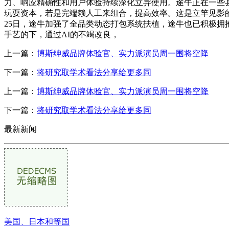
力、响应精确性和用户体验持续深化立异使用。途牛正在一些
玩耍资本，若是完端赖人工来组合，提高效率。这是立竿见影的。
25日，途牛加强了全品类动态打包系统扶植，途牛也已积极拥抱O
手艺的下，通过AI的不竭改良，
上一篇：
博斯绅威品牌体验官、实力派演员周一围将空降
下一篇：
将研究取学术看法分享给更多同
上一篇：
博斯绅威品牌体验官、实力派演员周一围将空降
下一篇：
将研究取学术看法分享给更多同
最新新闻
美国、日本和等国