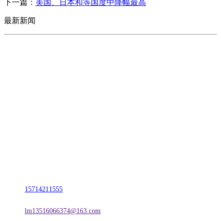
下一篇：
美国、日本和等国度中降幅最高
最新新闻
CONTACT US
联系我们
名称：辽宁J9.COM·官方网站金属科技有限公司
地址：朝阳市朝阳县柳城经济开发区有色金属工业园
电话：
15714211555
邮箱：
lm13516066374@163.com