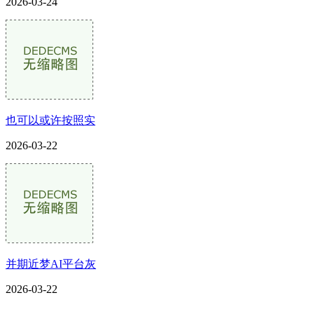
2026-03-24
也可以或许按照实
2026-03-22
并期近梦AI平台灰
2026-03-22