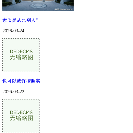
素质是从比别人“
2026-03-24
也可以或许按照实
2026-03-22