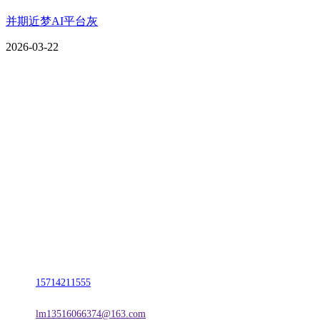
并期近梦AI平台灰
2026-03-22
CONTACT US
联系我们
名称：辽宁J9.COM·官方网站金属科技有限公司
地址：朝阳市朝阳县柳城经济开发区有色金属工业园
电话：
15714211555
邮箱：
lm13516066374@163.com