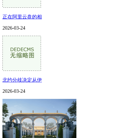
正在阿里云盘的相
2026-03-24
北约分歧决定从伊
2026-03-24