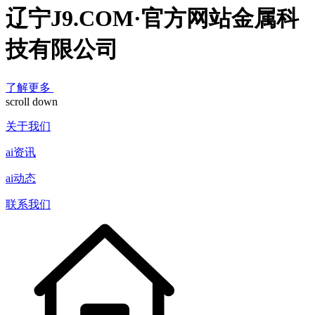
辽宁J9.COM·官方网站金属科
技有限公司
了解更多
scroll down
关于我们
ai资讯
ai动态
联系我们