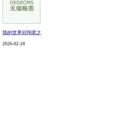
我的世界邱翔君之
2026-02-18
CONTACT US
联系我们
名称：辽宁J9.COM·官方网站金属科技有限公司
地址：朝阳市朝阳县柳城经济开发区有色金属工业园