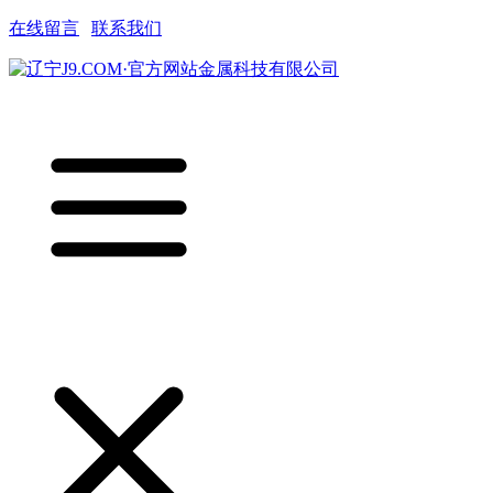
在线留言
|
联系我们