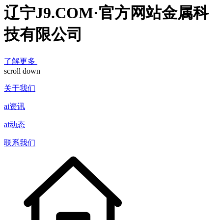
辽宁J9.COM·官方网站金属科
技有限公司
了解更多
scroll down
关于我们
ai资讯
ai动态
联系我们