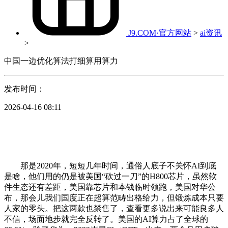
J9.COM·官方网站
>
ai资讯
>
中国一边优化算法打细算用算力
发布时间：
2026-04-16 08:11
那是2020年，短短几年时间，通俗人底子不关怀AI到底
是啥，他们用的仍是被美国“砍过一刀”的H800芯片，虽然软
件生态还有差距，美国靠芯片和本钱临时领跑，美国对华公
布，那会儿我们国度正在超算范畴出格给力，但锻炼成本只要
人家的零头。把这两款也禁售了，查看更多说出来可能良多人
不信，场面地步就完全反转了。美国的AI算力占了全球的