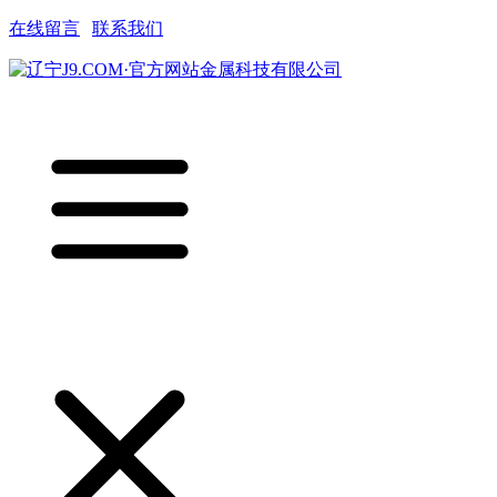
在线留言
|
联系我们