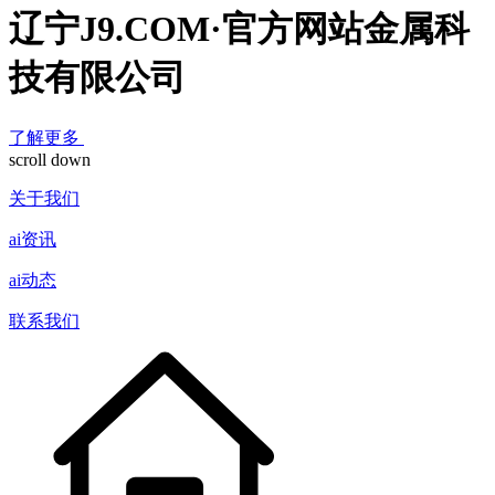
辽宁J9.COM·官方网站金属科
技有限公司
了解更多
scroll down
关于我们
ai资讯
ai动态
联系我们