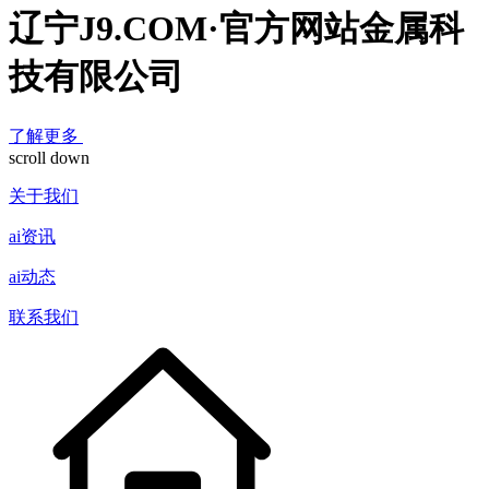
辽宁J9.COM·官方网站金属科
技有限公司
了解更多
scroll down
关于我们
ai资讯
ai动态
联系我们