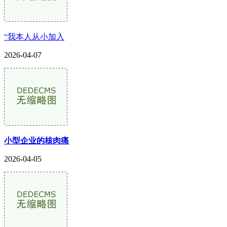
“我本人从小加入
2026-04-07
小型企业的核肉痛
2026-04-05