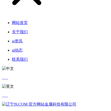
网站首页
关于我们
ai资讯
ai动态
联系我们
中文
英文