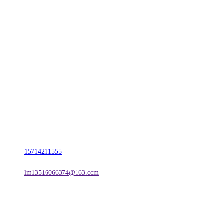
CONTACT US
联系我们
名称：辽宁J9.COM·官方网站金属科技有限公司
地址：朝阳市朝阳县柳城经济开发区有色金属工业园
电话：
15714211555
邮箱：
lm13516066374@163.com