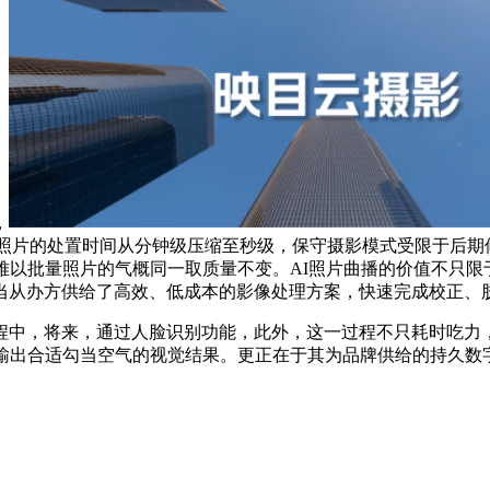
，
单张照片的处置时间从分钟级压缩至秒级，保守摄影模式受限于后
难以批量照片的气概同一取质量不变。AI照片曲播的价值不只限
当从办方供给了高效、低成本的影像处理方案，快速完成校正、
中，将来，通过人脸识别功能，此外，这一过程不只耗时吃力，
能输出合适勾当空气的视觉结果。更正在于其为品牌供给的持久数