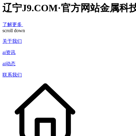
辽宁J9.COM·官方网站金属科
了解更多
scroll down
关于我们
ai资讯
ai动态
联系我们