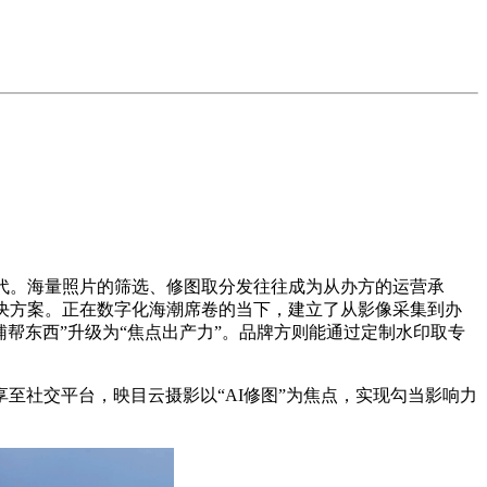
代。海量照片的筛选、修图取分发往往成为从办方的运营承
决方案。正在数字化海潮席卷的当下，建立了从影像采集到办
辅帮东西”升级为“焦点出产力”。品牌方则能通过定制水印取专
社交平台，映目云摄影以“AI修图”为焦点，实现勾当影响力